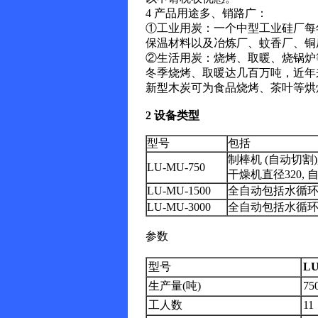
4 产品用途多、销路广：
①工业用炭：一个中型工业硅厂每
保温材料以及冶炼厂、蚊香厂、铜
②生活用炭：烧烤、取暖、烧锅炉等
冬季烧烤、取暖达几百万吨，近年
新型木炭可为食品烧烤、茶叶等烘
2 设备类型
型号
包括
制棒机 (自动切割)
LU-MU-750
干燥机直径320, 
LU-MU-1500
全自动包括水循
LU-MU-3000
全自动包括水循
参数
型号
L
生产量(吨)
75
工人数
11