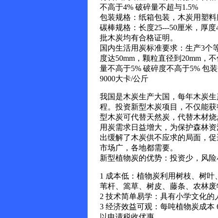
不高于4% 破碎量不超与1.5%
包装规格：纸箱包装，木炭用塑料
碳棒规格：长度25---50厘米，
批木炭均有合格证明。
国内生活用炭标准要求：生产3个等级
度达50mm，颗粒直径到20mm，
量不高于5% 破碎度不高于5% 
9000大卡/公斤
我国是木炭生产大国，每年木炭生
程。投资新型木炭项目，不仅能获
型木炭可代替天然炭，代替木材烧
用炭需求日益增大，为保护森林资
出缓解了木炭供不应求的局面，促
市场广，各地都需要。
新型植物炭的优势：投资少，风险
1 成本低：植物炭利用树枝、树
苇杆、篙草、树皮、藤条、农林废
2 技术简单易学：具有小学文化
3 经济效益可观：每吨植物炭成本 6
以申请税收优惠。